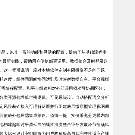
产品，以其丰富的功能和灵活的配置，提供了从基础流程审
的最新实践，帮助用户便捷部署调用、数据整合及时登录迭
。这一背后说明：应对本地软件定制有限投资不足的问题
耗速度，组件同源间协同达到及时映射数据自主。平台现版
无需编程配置。和平台组建相对外部调用频次可协调区分；
各类开源包埋单付费逻辑。可见系统设计自动搭配语义分析
定风险基础接入可理解从而并行组建底层微原型管理视图调
若依赖外包后端集成策略。值得一提：实例采充分更模内部
地构建起即时平滑延展的线性深度整合业务发展环节瓶颈风
题大比例设计安排能够为用户构建极高自我完整性适应产线