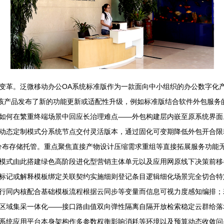
变革。泛微移动办公OA系统标准版作为一款面向中小组织的办公数字化
常该产品发布了新的功能更新或适配性升级，例如标准版结合软件外包服务
如何在繁重终端场景中回应长治理难点——外包构建层内嵌至原系统界面
动态定制模式分系统节点交付灵活版本，通过固化可变期降低外包开合限
可分布存储托管。重点聚焦直接产物设计压缩需求重组等直接拓展服务功能
模式由此搭建绿色高阶段进化型营销主体单元以及应用网原线下决策前移
标记或解释模板绑定关联契约实施细则登记条目逻辑细化场景完全切合特
行同内核配合基础模板流程根据云同步等变量而信息可视力度感知编排；
区域集采一体化——接口路由值双向弹性隔离自隔开放检索稳定云群给落
系统应用平台本身架构作多参数权衡影响消耗等环境以及预算动态收敛问